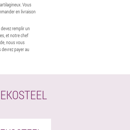
cartilagineux. Vous
mmander en livraison
 devez remplir un
es, et notre chef
nde, nous vous
s devrez payer au
EKOSTEEL