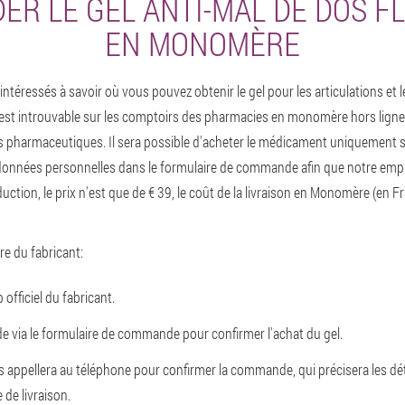
R LE GEL ANTI-MAL DE DOS F
EN MONOMÈRE
téressés à savoir où vous pouvez obtenir le gel pour les articulations et l
est introuvable sur les comptoirs des pharmacies en monomère hors ligne, 
s pharmaceutiques. Il sera possible d'acheter le médicament uniquement sur 
 données personnelles dans le formulaire de commande afin que notre emp
duction, le prix n'est que de € 39, le coût de la livraison en Monomère (en Fr
ffre du fabricant:
officiel du fabricant.
 via le formulaire de commande pour confirmer l'achat du gel.
 appellera au téléphone pour confirmer la commande, qui précisera les dé
 de livraison.