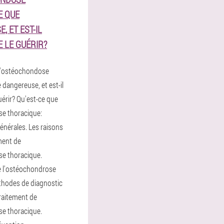
E QUE
, ET EST-IL
E LE GUÉRIR?
 l'ostéochondose
 dangereuse, et est-il
guérir? Qu'est-ce que
se thoracique:
énérales. Les raisons
ment de
se thoracique.
 l'ostéochondrose
thodes de diagnostic
raitement de
se thoracique.