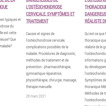
IQUE
L'OSTÉOCHONDROSE
THORACIQU
CERVICALE, SYMPTÔMES ET
DANGEREUSE
nes typiques et
TRAITEMENT
RÉALISTE D
ndrose du
le est cette
Causes et signes de
Qu'est-ce que
dieuse? Que
l'ostéochondrose cervicale,
thoracique que
 maladie?
complications possibles de la
réaliste de le 
maladie. Procédures de diagnostic,
l'ostéochondo
méthodes de traitement et de
informations g
prévention - pharmacothérapie,
du développe
gymnastique réparatrice,
l'ostéochondo
physiothérapie, chirurgie, massage,
Symptômes de
thérapie manuelle.
thoracique Mé
Méthodes de t
28 mars 2021
l'ostéochondo