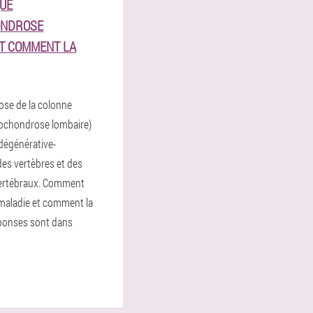
QUE
ONDROSE
ET COMMENT LA
ose de la colonne
éochondrose lombaire)
 dégénérative-
es vertèbres et des
vertébraux. Comment
 maladie et comment la
réponses sont dans