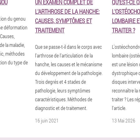
NOU
UN EXAMEN COMPLET DE
QU'EST-CE 
L'ARTHROSE DE LA HANCHE:
L'OSTÉOCH
ation du genou
CAUSES, SYMPTÔMES ET
LOMBAIRE 
une déformation
TRAITEMENT
TRAITER ?
 Causes,
e la maladie,
Que se passe-t-il dans le corps avec
L'ostéochondr
ic, méthodes
l'arthrose de l'articulation de la
lombaire (ost
tion du type de
hanche, les causes et le mécanisme
est une lésion
du développement de la pathologie.
dystrophique d
Trois degrés et 4 stades de
disques inter
pathologie, leurs symptômes
reconnaître la
caractéristiques. Méthodes de
traiter ? Les 
diagnostic et de traitement.
l'article.
16 juin 2021
13 Mai 2026