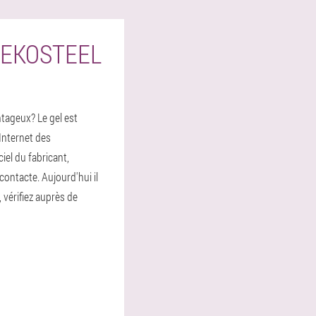
LEKOSTEEL
ntageux? Le gel est
 Internet des
iel du fabricant,
ontacte. Aujourd'hui il
, vérifiez auprès de