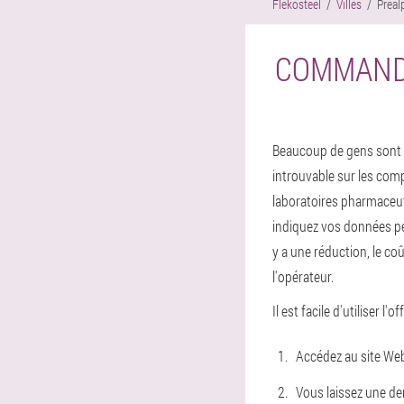
Flekosteel
Villes
Préal
COMMANDE
Beaucoup de gens sont in
introuvable sur les comp
laboratoires pharmaceuti
indiquez vos données pe
y a une réduction, le coû
l'opérateur.
Il est facile d'utiliser l'o
Accédez au site Web 
Vous laissez une dem