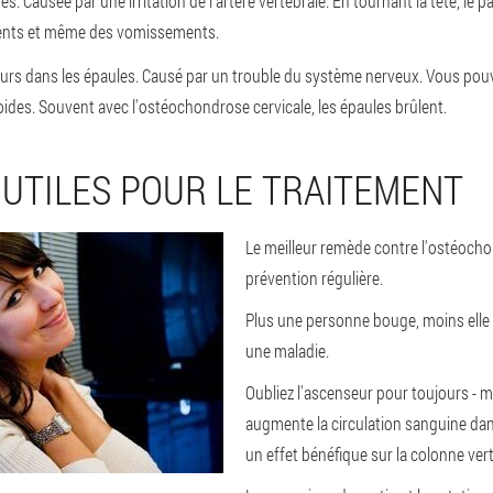
ges
. Causée par une irritation de l'artère vertébrale. En tournant la tête, le 
ents et même des vomissements.
eurs dans les épaules
. Causé par un trouble du système nerveux. Vous pouve
oides. Souvent avec l'ostéochondrose cervicale, les épaules brûlent.
 UTILES POUR LE TRAITEMENT
Le meilleur remède contre l'ostéocho
prévention régulière.
Plus une personne bouge, moins elle
une maladie.
Oubliez l'ascenseur pour toujours - m
augmente la circulation sanguine dan
un effet bénéfique sur la colonne vert