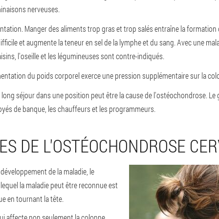
rminaisons nerveuses.
ntation
. Manger des aliments trop gras et trop salés entraîne la formation
difficile et augmente la teneur en sel de la lymphe et du sang. Avec une mala
aisins, l'oseille et les légumineuses sont contre-indiqués.
mentation du poids corporel exerce une pression supplémentaire sur la col
n long séjour dans une position peut être la cause de l'ostéochondrose. Le
yés de banque, les chauffeurs et les programmeurs.
S DE L'OSTÉOCHONDROSE CER
développement de la maladie, le
lequel la maladie peut être reconnue est
e en tournant la tête.
 qui affecte non seulement la colonne