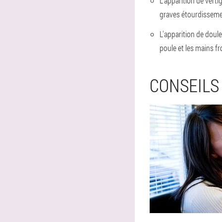
L'apparition de verti
graves étourdissem
L'apparition de doul
poule et les mains fr
CONSEILS