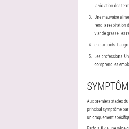
la violation des te
Une mauvaise alime
rend la respiration 
viande grasse, les r
en surpoids
. L'aug
Les professions
. U
comprend les emplo
SYMPTÔME
Aux premiers stades du 
principal symptôme par 
un craquement spécifiqu
Parfois, il y a une gêne