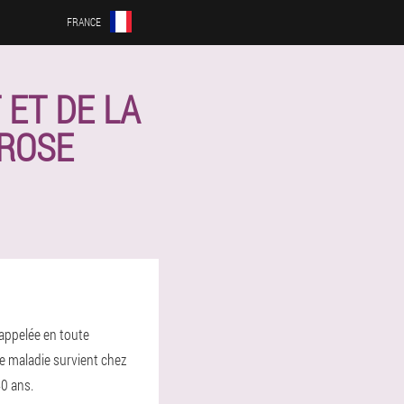
FRANCE
ET DE LA
DROSE
appelée en toute
tte maladie survient chez
0 ans.