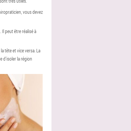
ont très utiles.
iropraticien, vous devez
l peut être réalisé à
 tête et vice versa. La
 d'isoler la région