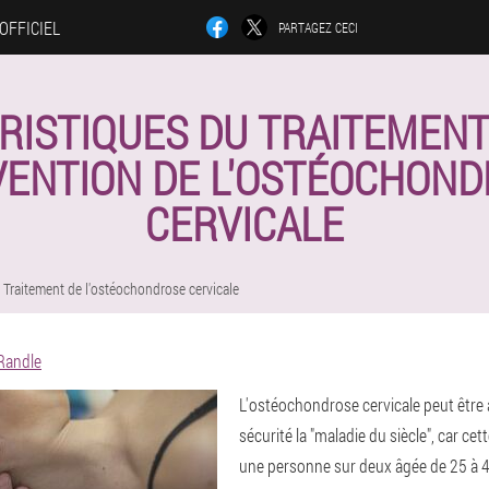
 OFFICIEL
PARTAGEZ CECI
RISTIQUES DU TRAITEMENT 
ENTION DE L'OSTÉOCHON
CERVICALE
Traitement de l'ostéochondrose cervicale
 Randle
L'ostéochondrose cervicale peut être 
sécurité la "maladie du siècle", car ce
une personne sur deux âgée de 25 à 4