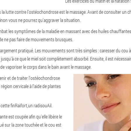
Les exercices du matin et la natation s
 la lutte contre l'ostéochondrose est le massage. Avant de consulter un ch
inon vous ne pourrez qu'aggraver la situation.
mbat les symptômes de la maladie en massant avec des huiles chauffantes. I
t de ne pas faire de mouvements brusques
.
argement pratiqué. Les mouvements sont très simples : caresser du cou à la
jusqu'à ce que le miel soit complètement absorbé. Ensuite, il est nécessaire
lé de vaporiser le corps dans le bain avant le massage.
nir et de traiter l'ostéochondrose
région cervicale à l'aide de plantes
 cette fin
Raifort
,
un radis
ou
Ail
.
ante est coupée afin qu'elle libère le
iqué sur la zone touchée et le cou est