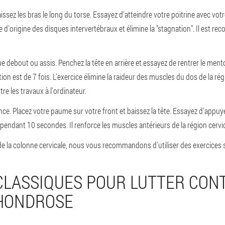
issez les bras le long du torse
. Essayez d'atteindre votre poitrine avec vot
e d'origine des disques intervertébraux et élimine la "stagnation". Il est r
que debout ou assis
. Penchez la tête en arrière et essayez de rentrer le ment
ion est de 7 fois. L'exercice élimine la raideur des muscles du dos de la rég
re les travaux à l'ordinateur.
nce
. Placez votre paume sur votre front et baissez la tête. Essayez d'appuye
 pendant 10 secondes. Il renforce les muscles antérieurs de la région cervic
 de la colonne cervicale, nous vous recommandons d'utiliser des exercices 
CLASSIQUES POUR LUTTER CON
HONDROSE