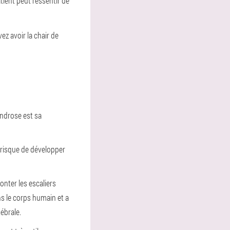
patient peut ressentir de
z avoir la chair de
ndrose est sa
 risque de développer
onter les escaliers
s le corps humain et a
ébrale.