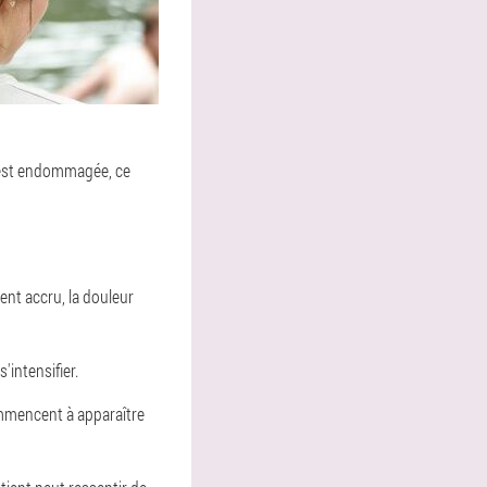
ion est endommagée, ce
nt accru, la douleur
'intensifier.
mmencent à apparaître