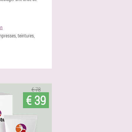
on
presses, teintures,
€ 78
€ 39