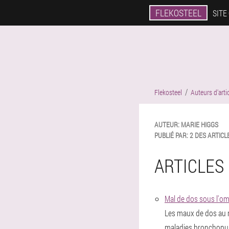
FLEKOSTEEL
SITE
Flekosteel
Auteurs d'arti
AUTEUR:
MARIE
HIGGS
PUBLIÉ PAR:
2 DES ARTICL
ARTICLES 
Mal de dos sous l'om
Les maux de dos au ni
maladies bronchopulm