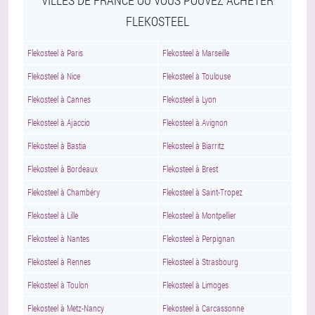
VILLES DE FRANCE OÙ VOUS POUVEZ ACHETER
FLEKOSTEEL
Flekosteel à Paris
Flekosteel à Marseille
Flekosteel à Nice
Flekosteel à Toulouse
Flekosteel à Cannes
Flekosteel à Lyon
Flekosteel à Ajaccio
Flekosteel à Avignon
Flekosteel à Bastia
Flekosteel à Biarritz
Flekosteel à Bordeaux
Flekosteel à Brest
Flekosteel à Chambéry
Flekosteel à Saint-Tropez
Flekosteel à Lille
Flekosteel à Montpellier
Flekosteel à Nantes
Flekosteel à Perpignan
Flekosteel à Rennes
Flekosteel à Strasbourg
Flekosteel à Toulon
Flekosteel à Limoges
Flekosteel à Metz-Nancy
Flekosteel à Carcassonne