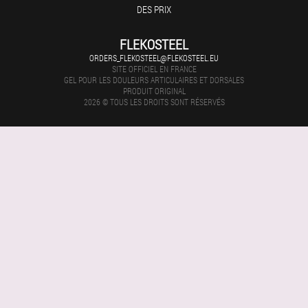
DES PRIX
FLEKOSTEEL
ORDERS_FLEKOSTEEL@FLEKOSTEEL.EU
SITE OFFICIEL EN FRANCE
GEL POUR LES DOULEURS ARTICULAIRES ET DORSALES
PRODUIT ORIGINAL
2026 © TOUS LES DROITS SONT RÉSERVÉS