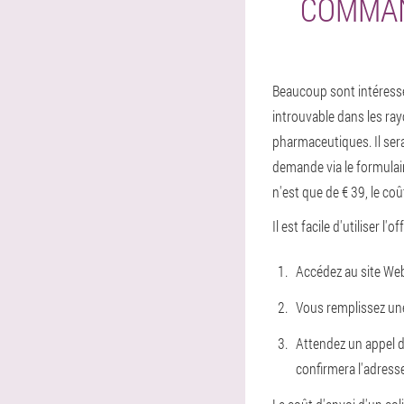
COMMAN
Beaucoup sont intéressé
introuvable dans les ray
pharmaceutiques. Il sera
demande via le formulai
n'est que de € 39, le coû
Il est facile d'utiliser l'o
Accédez au site Web 
Vous remplissez une
Attendez un appel d'
confirmera l'adresse