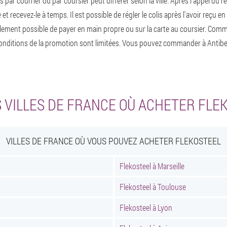
s par courrier ou par coursier peut différer selon la ville. Après l'appel du 
 recevez-le à temps. Il est possible de régler le colis après l'avoir reçu e
également possible de payer en main propre ou sur la carte au coursier. Co
onditions de la promotion sont limitées. Vous pouvez commander à Antibe
 VILLES DE FRANCE OÙ ACHETER FLE
VILLES DE FRANCE OÙ VOUS POUVEZ ACHETER FLEKOSTEEL
Flekosteel à Marseille
Flekosteel à Toulouse
Flekosteel à Lyon