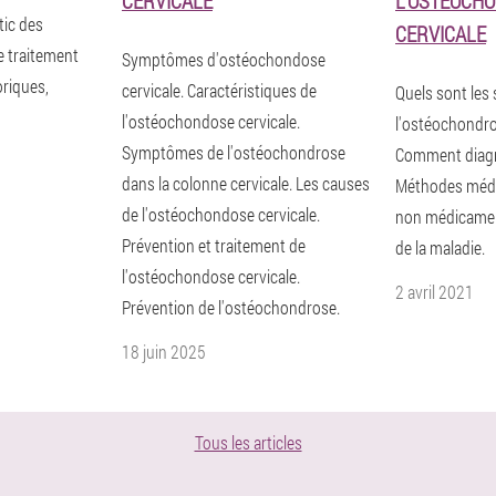
CERVICALE
L'OSTÉOCH
tic des
CERVICALE
 traitement
Symptômes d'ostéochondose
oriques,
cervicale. Caractéristiques de
Quels sont le
l'ostéochondose cervicale.
l'ostéochondro
Symptômes de l'ostéochondrose
Comment diagno
dans la colonne cervicale. Les causes
Méthodes médic
de l'ostéochondose cervicale.
non médicamen
Prévention et traitement de
de la maladie.
l'ostéochondose cervicale.
2 avril 2021
Prévention de l'ostéochondrose.
18 juin 2025
Tous les articles