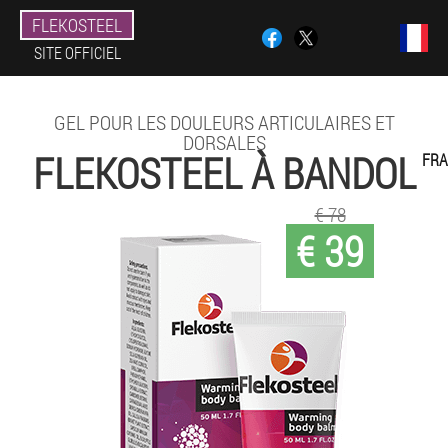
FLEKOSTEEL
SITE OFFICIEL
GEL POUR LES DOULEURS ARTICULAIRES ET
DORSALES
FLEKOSTEEL À BANDOL
FRA
€ 78
€ 39