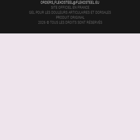
ORDERS_FLEKOSTEEL@FLEKOSTEEL.EU
SITE OFFICIEL EN FRANCE
GEL POUR LES DOULEURS ARTICULAIRES ET DORSALES
PRODUIT ORIGINAL
2026 © TOUS LES DROITS SONT RÉSERVÉS