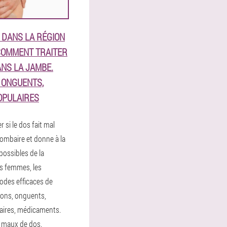
 DANS LA RÉGION
COMMENT TRAITER
ANS LA JAMBE.
, ONGUENTS,
OPULAIRES
 si le dos fait mal
lombaire et donne à la
possibles de la
es femmes, les
des efficaces de
tions, onguents,
aires, médicaments.
 maux de dos.