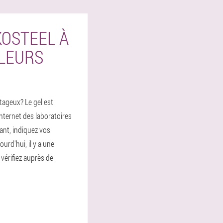
KOSTEEL À
ULEURS
tageux? Le gel est
nternet des laboratoires
ant, indiquez vos
rd'hui, il y a une
 vérifiez auprès de