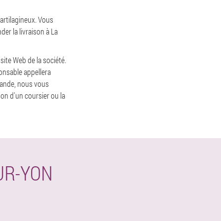
cartilagineux. Vous
er la livraison à La
site Web de la société.
onsable appellera
mande, nous vous
son d'un coursier ou la
UR-YON