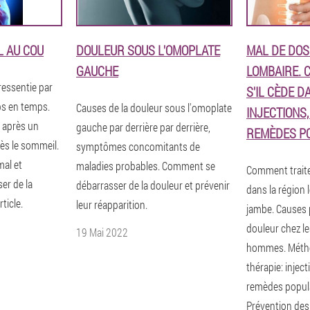
L AU COU
DOULEUR SOUS L'OMOPLATE
MAL DE DOS
GAUCHE
LOMBAIRE. 
ressentie par
S'IL CÈDE D
ps en temps.
Causes de la douleur sous l'omoplate
INJECTIONS
e après un
gauche par derrière par derrière,
REMÈDES P
ès le sommeil.
symptômes concomitants de
mal et
maladies probables. Comment se
Comment traiter
er de la
débarrasser de la douleur et prévenir
dans la région 
ticle.
leur réapparition.
jambe. Causes 
douleur chez l
19 Mai 2022
hommes. Métho
thérapie: injec
remèdes popul
Prévention des