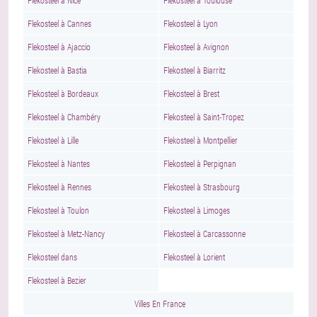
Flekosteel à Nice
Flekosteel à Toulouse
Flekosteel à Cannes
Flekosteel à Lyon
Flekosteel à Ajaccio
Flekosteel à Avignon
Flekosteel à Bastia
Flekosteel à Biarritz
Flekosteel à Bordeaux
Flekosteel à Brest
Flekosteel à Chambéry
Flekosteel à Saint-Tropez
Flekosteel à Lille
Flekosteel à Montpellier
Flekosteel à Nantes
Flekosteel à Perpignan
Flekosteel à Rennes
Flekosteel à Strasbourg
Flekosteel à Toulon
Flekosteel à Limoges
Flekosteel à Metz-Nancy
Flekosteel à Carcassonne
Flekosteel dans
Flekosteel à Lorient
Flekosteel à Bezier
Villes En France