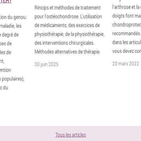
TER?
l'arthrose et l
Rincips et méthodes de traitement
doigts font mal
pour l'ostéochondrose. L'utilisation
ation du genou:
chondroprotec
de médicaments, des exercices de
maladie, les
recommandés. 
physiothérapie, de la physiothérapie,
e degré de
dans les articu
des interventions chirurgicales.
pes de
vous devez con
Méthodes alternatives de thérapie.
des de
nt,
20 mars 2022
30 juin 2025
ention
 populaires),
ic du
Tous les articles