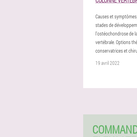
COLONNE VERTÉB
Causes et symptômes,
stades de développem
l'ostéochondrose de l
vertébrale. Options t
conservatrices et chiru
19 avril 2022
COMMAN