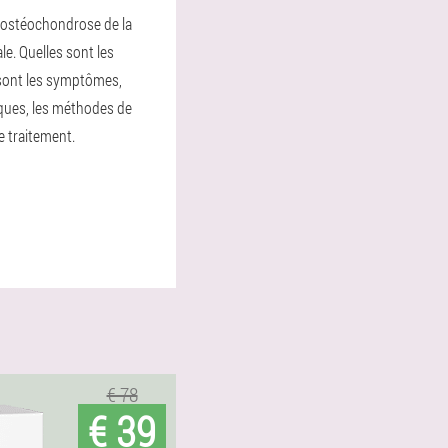
l'ostéochondrose de la
le. Quelles sont les
 sont les symptômes,
iques, les méthodes de
e traitement.
€ 78
€ 39