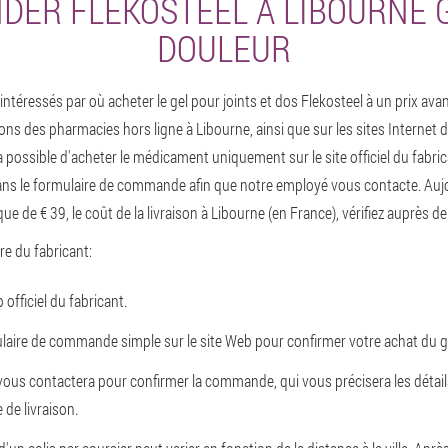
ER FLEKOSTEEL À LIBOURNE G
DOULEUR
téressés par où acheter le gel pour joints et dos Flekosteel à un prix ava
ons des pharmacies hors ligne à Libourne, ainsi que sur les sites Internet 
 possible d'acheter le médicament uniquement sur le site officiel du fabrica
s le formulaire de commande afin que notre employé vous contacte. Aujour
que de € 39, le coût de la livraison à Libourne (en France), vérifiez auprès de
ffre du fabricant:
officiel du fabricant.
laire de commande simple sur le site Web pour confirmer votre achat du g
ous contactera pour confirmer la commande, qui vous précisera les détai
 de livraison.