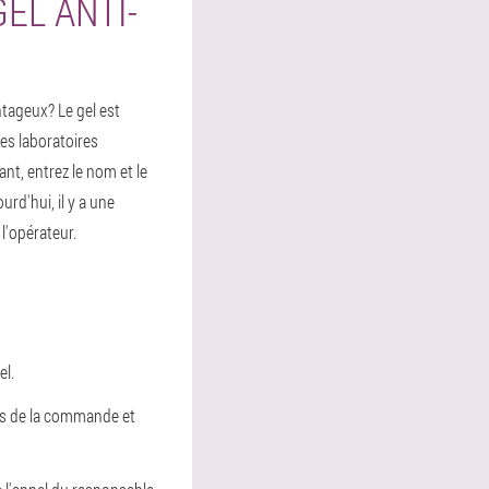
EL ANTI-
ntageux? Le gel est
des laboratoires
nt, entrez le nom et le
d'hui, il y a une
 l'opérateur.
el.
ls de la commande et