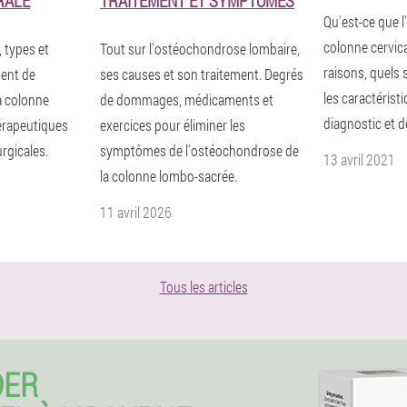
RALE
TRAITEMENT ET SYMPTÔMES
Qu'est-ce que 
colonne cervica
 types et
Tout sur l'ostéochondrose lombaire,
raisons, quels
ent de
ses causes et son traitement. Degrés
les caractérist
a colonne
de dommages, médicaments et
diagnostic et d
hérapeutiques
exercices pour éliminer les
rgicales.
symptômes de l'ostéochondrose de
13 avril 2021
la colonne lombo-sacrée.
11 avril 2026
Tous les articles
DER