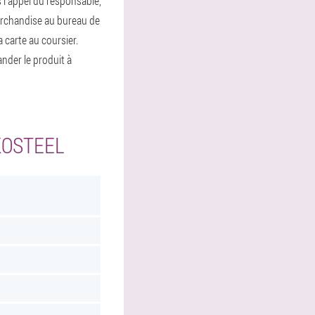
ès l'appel du responsable,
 marchandise au bureau de
a carte au coursier.
der le produit à
KOSTEEL