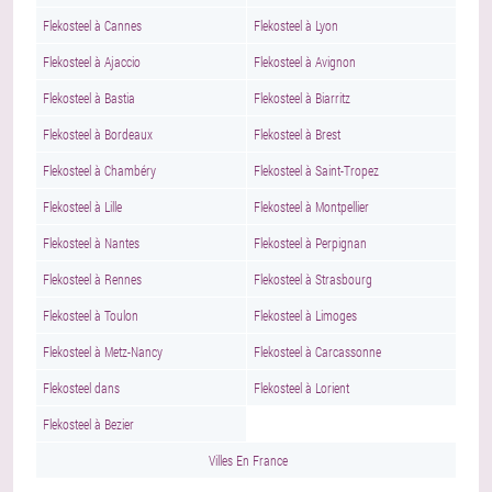
Flekosteel à Cannes
Flekosteel à Lyon
Flekosteel à Ajaccio
Flekosteel à Avignon
Flekosteel à Bastia
Flekosteel à Biarritz
Flekosteel à Bordeaux
Flekosteel à Brest
Flekosteel à Chambéry
Flekosteel à Saint-Tropez
Flekosteel à Lille
Flekosteel à Montpellier
Flekosteel à Nantes
Flekosteel à Perpignan
Flekosteel à Rennes
Flekosteel à Strasbourg
Flekosteel à Toulon
Flekosteel à Limoges
Flekosteel à Metz-Nancy
Flekosteel à Carcassonne
Flekosteel dans
Flekosteel à Lorient
Flekosteel à Bezier
Villes En France