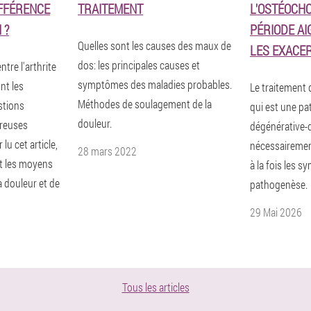
IFFÉRENCE
TRAITEMENT
L'OSTÉOCH
 ?
PÉRIODE AI
Quelles sont les causes des maux de
LES EXACE
dos: les principales causes et
ntre l'arthrite
symptômes des maladies probables.
nt les
Le traitement 
Méthodes de soulagement de la
stions
qui est une pa
douleur.
reuses
dégénérative-
lu cet article,
nécessairement
28 mars 2022
t les moyens
à la fois les s
a douleur et de
pathogenèse.
29 Mai 2026
Tous les articles