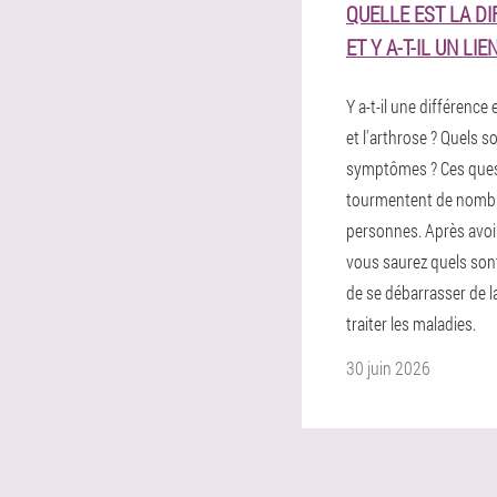
QUELLE EST LA D
ET Y A-T-IL UN LIEN
Y a-t-il une différence e
et l'arthrose ? Quels so
symptômes ? Ces que
tourmentent de nomb
personnes. Après avoir 
vous saurez quels son
de se débarrasser de l
traiter les maladies.
30 juin 2026