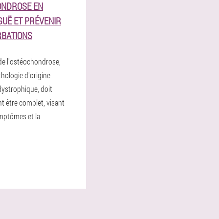
ONDROSE EN
GUË ET PRÉVENIR
RBATIONS
de l'ostéochondrose,
thologie d'origine
dystrophique, doit
 être complet, visant
ymptômes et la