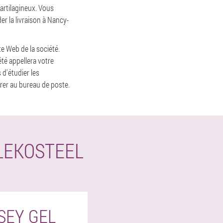
cartilagineux. Vous
er la livraison à Nancy-
e Web de la société.
té appellera votre
d'étudier les
érer au bureau de poste.
LEKOSTEEL
SEY GEL