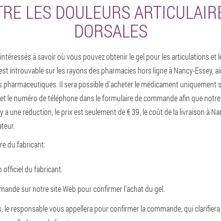
RE LES DOULEURS ARTICULAIR
DORSALES
téressés à savoir où vous pouvez obtenir le gel pour les articulations et l
est introuvable sur les rayons des pharmacies hors ligne à Nancy-Essey, ain
s pharmaceutiques. Il sera possible d'acheter le médicament uniquement sur 
m et le numéro de téléphone dans le formulaire de commande afin que notr
 y a une réduction, le prix est seulement de € 39, le coût de la livraison à 
ateur.
ffre du fabricant:
officiel du fabricant.
mande sur notre site Web pour confirmer l'achat du gel.
 le responsable vous appellera pour confirmer la commande, qui clarifiera l