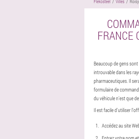
Flekosteel
Villes
Roisy
COMMAN
FRANCE 
Beaucoup de gens sont in
introuvable dans les ray
pharmaceutiques. Il sera
formulaire de commande 
du véhicule n'est que de 
Il est facile d'utiliser l'o
Accédez au site Web 
Entrez votre nom et