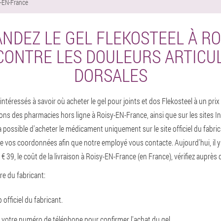
-EN-France
DEZ LE GEL FLEKOSTEEL À RO
CONTRE LES DOULEURS ARTICUL
DORSALES
téressés à savoir où acheter le gel pour joints et dos Flekosteel à un prix
ons des pharmacies hors ligne à Roisy-EN-France, ainsi que sur les sites In
 possible d'acheter le médicament uniquement sur le site officiel du fabric
vos coordonnées afin que notre employé vous contacte. Aujourd'hui, il y 
€ 39, le coût de la livraison à Roisy-EN-France (en France), vérifiez auprès 
ffre du fabricant:
officiel du fabricant.
 votre numéro de téléphone pour confirmer l'achat du gel.