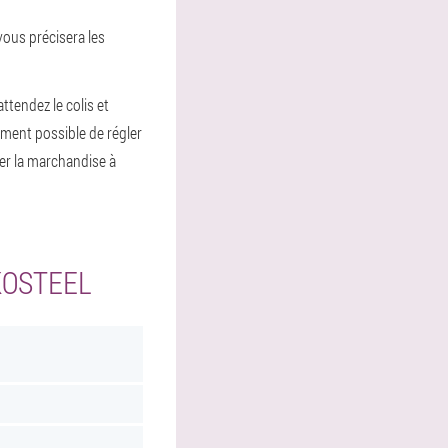
vous précisera les
attendez le colis et
ement possible de régler
er la marchandise à
KOSTEEL