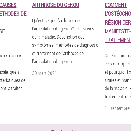
CAUSES,
ARTHROSE DU GENOU
COMMENT
ÉTHODES DE
L'OSTÉOCH
Qu'est-ce que l'arthrose de
RÉGION CER
l'articulation du genou? Les causes
SE
MANIFESTE-
de la maladie. Description des
TRAITEMEN
symptômes, méthodes de diagnostic
et traitement de l'arthrose de
pales raisons
Ostéochondros
l'articulation du genou.
cervicale: quel
cale, quels
et pourquoi il 
30 mars 2021
téristiques de
signes et mani
nt la traiter.
de la maladie.
traitement, me
11 septembre