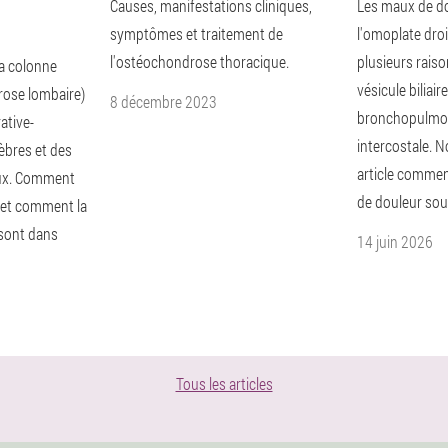
Causes, manifestations cliniques,
Les maux de do
symptômes et traitement de
l'omoplate dro
l'ostéochondrose thoracique.
plusieurs raiso
a colonne
vésicule biliair
rose lombaire)
8 décembre 2023
bronchopulmon
ative-
intercostale. 
èbres et des
article commen
aux. Comment
de douleur sou
e et comment la
 sont dans
14 juin 2026
Tous les articles