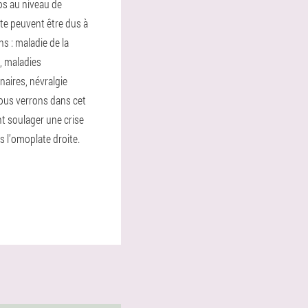
s au niveau de
ite peuvent être dus à
ns : maladie de la
e, maladies
aires, névralgie
Nous verrons dans cet
t soulager une crise
s l’omoplate droite.