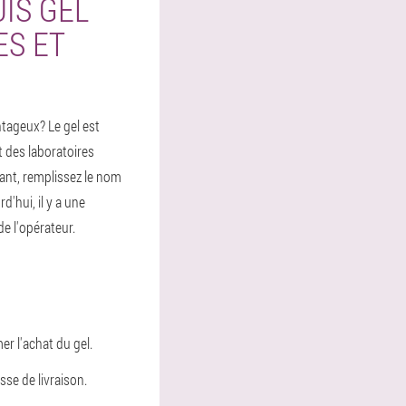
IS GEL
ES ET
ntageux? Le gel est
t des laboratoires
cant, remplissez le nom
'hui, il y a une
de l'opérateur.
r l'achat du gel.
sse de livraison.