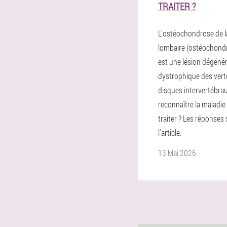
TRAITER ?
L'ostéochondrose de l
lombaire (ostéochond
est une lésion dégénér
dystrophique des vert
disques intervertébr
reconnaître la maladi
traiter ? Les réponses
l'article.
13 Mai 2026