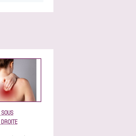
 SOUS
 DROITE