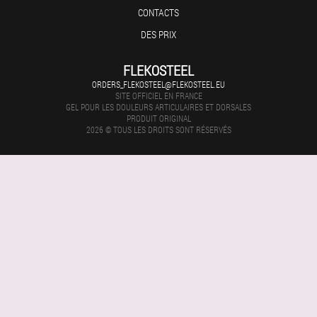
CONTACTS
DES PRIX
FLEKOSTEEL
ORDERS_FLEKOSTEEL@FLEKOSTEEL.EU
SITE OFFICIEL EN FRANCE
GEL POUR LES DOULEURS ARTICULAIRES ET DORSALES
PRODUIT ORIGINAL
2026 © TOUS LES DROITS SONT RÉSERVÉS