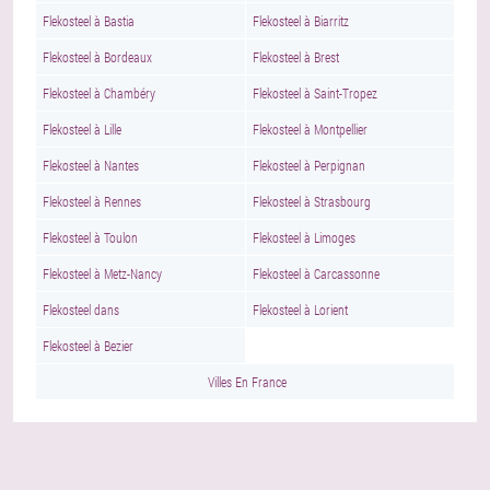
Flekosteel à Bastia
Flekosteel à Biarritz
Flekosteel à Bordeaux
Flekosteel à Brest
Flekosteel à Chambéry
Flekosteel à Saint-Tropez
Flekosteel à Lille
Flekosteel à Montpellier
Flekosteel à Nantes
Flekosteel à Perpignan
Flekosteel à Rennes
Flekosteel à Strasbourg
Flekosteel à Toulon
Flekosteel à Limoges
Flekosteel à Metz-Nancy
Flekosteel à Carcassonne
Flekosteel dans
Flekosteel à Lorient
Flekosteel à Bezier
Villes En France